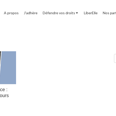
A propos
J'adhère
Défendre vos droits
LiberElle
Nos par
R
ce :
ours