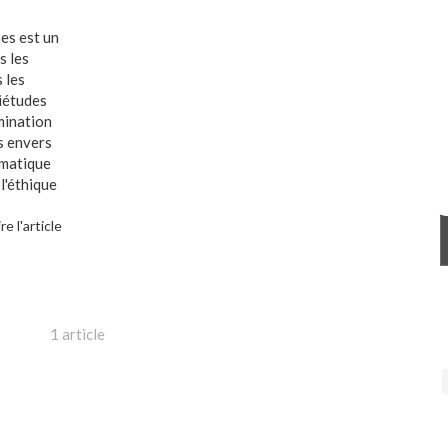
es est un
s les
 les
uiétudes
mination
s envers
ématique
l'éthique
ire l'article
1 article