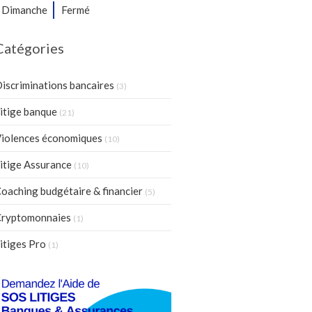
Dimanche
Fermé
Catégories
iscriminations bancaires
(3)
itige banque
(21)
iolences économiques
(10)
itige Assurance
(10)
oaching budgétaire & financier
(5)
ryptomonnaies
(1)
itiges Pro
(1)