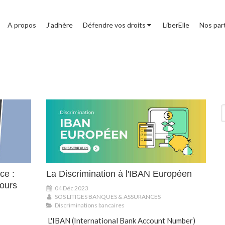
A propos
J'adhère
Défendre vos droits
LiberElle
Nos par
R
ce :
La Discrimination à l'IBAN Européen
ours
04 Déc 2023
SOS LITIGES BANQUES & ASSURANCES
Discriminations bancaires
L'IBAN (International Bank Account Number)