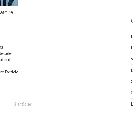
atoire
D
ns
L
déceler
V
afin de
L
ire l'article
C
C
3 articles
L