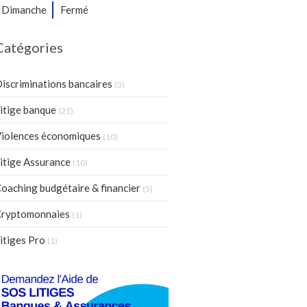
Dimanche
Fermé
Catégories
iscriminations bancaires
(3)
itige banque
(21)
iolences économiques
(10)
itige Assurance
(10)
oaching budgétaire & financier
(5)
ryptomonnaies
(1)
itiges Pro
(1)