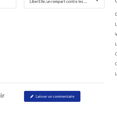
LiberElle, un rempart contre les violences économiques faites aux femmes
D
L
V
L
C
C
L
ir
Laisser un commentaire