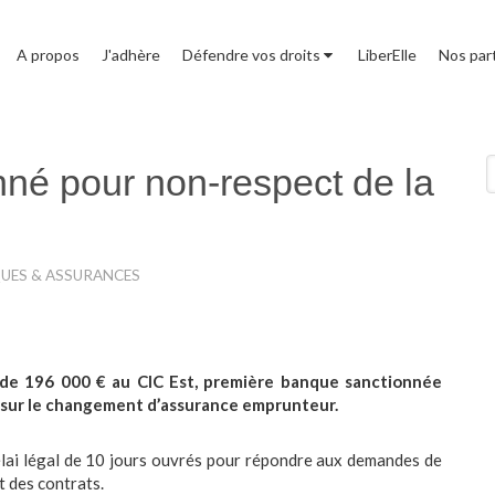
A propos
J'adhère
Défendre vos droits
LiberElle
Nos par
R
nné pour non-respect de la
QUES & ASSURANCES
de 196 000 € au CIC Est, première banque sanctionnée
e sur le changement d’assurance emprunteur.
délai légal de 10 jours ouvrés pour répondre aux demandes de
rt des contrats.