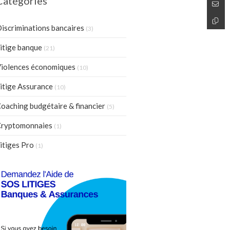
Catégories
iscriminations bancaires
(3)
itige banque
(21)
iolences économiques
(10)
itige Assurance
(10)
oaching budgétaire & financier
(5)
ryptomonnaies
(1)
itiges Pro
(1)