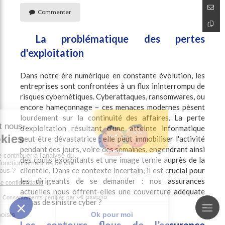
Commenter
La problématique des pertes
d'exploitation
Dans notre ère numérique en constante évolution, les
entreprises sont confrontées à un flux ininterrompu de
risques cybernétiques. Cyberattaques, ransomwares, ou
encore hameçonnage – ces menaces modernes pèsent
lourdement sur la continuité des affaires. La perte
d'exploitation résultant d'une atteinte informatique
peut être dévastatrice ; elle peut immobiliser l'activité
pendant des jours, voire des semaines, engendrant ainsi
des coûts exorbitants et une image ternie auprès de la
clientèle. Dans ce contexte incertain, il est crucial pour
les dirigeants de se demander : nos assurances
actuelles nous offrent-elles une couverture adéquate
en cas de sinistre cyber ?
Les contours flous de l’assurance