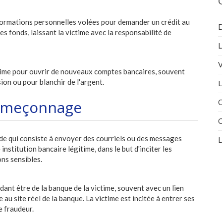
informations personnelles volées pour demander un crédit au
D
es fonds, laissant la victime avec la responsabilité de
L
V
victime pour ouvrir de nouveaux comptes bancaires, souvent
on ou pour blanchir de l'argent.
L
Hameçonnage
C
C
ude qui consiste à envoyer des courriels ou des messages
L
nstitution bancaire légitime, dans le but d'inciter les
ons sensibles.
dant être de la banque de la victime, souvent avec un lien
 au site réel de la banque. La victime est incitée à entrer ses
le fraudeur.