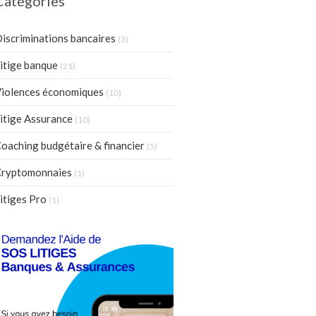
Catégories
iscriminations bancaires
(3)
itige banque
(21)
iolences économiques
(10)
itige Assurance
(10)
oaching budgétaire & financier
(5)
ryptomonnaies
(1)
itiges Pro
(1)