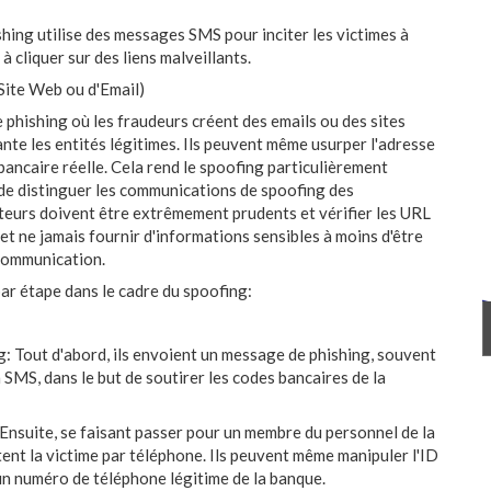
ishing utilise des messages SMS pour inciter les victimes à
à cliquer sur des liens malveillants.
 Site Web ou d'Email)
phishing où les fraudeurs créent des emails ou des sites
te les entités légitimes. Ils peuvent même usurper l'adresse
bancaire réelle. Cela rend le spoofing particulièrement
e de distinguer les communications de spoofing des
ateurs doivent être extrêmement prudents et vérifier les URL
et ne jamais fournir d'informations sensibles à moins d'être
 communication.
ar étape dans le cadre du spoofing:
: Tout d'abord, ils envoient un message de phishing, souvent
 SMS, dans le but de soutirer les codes bancaires de la
Ensuite, se faisant passer pour un membre du personnel de la
ctent la victime par téléphone. Ils peuvent même manipuler l'ID
e un numéro de téléphone légitime de la banque.