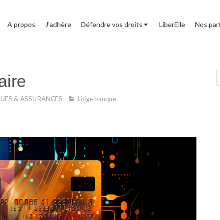
A propos
J'adhère
Défendre vos droits
LiberElle
Nos par
R
aire
QUES & ASSURANCES
Litige banque